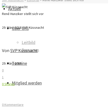
SVP Küssnacht
>
Editorial
>
René Hunziker stellt sich vor
Aktuell
René Hunziker stellt sich vor
René Hunziker stellt sich vor
29. März 2018
SVP Küssnacht
Über Uns
Leitbild
Personen
Von
SVP Küssnacht
Termine
29. März 2018
0
1
Mitglied werden
0
Shares
0 Kommentare