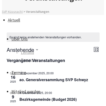
SVP Küssnacht
>
Veranstaltungen
Aktuell
Es sind keine anstehenden Veranstaltungen vorhanden.
Über Uns
Anstehende
Ansi
Vera
Liste
Leitbild
Ansi
Datum
Navi
Personen
Vergangene Veranstaltungen
Navi
wählen.
Termine
16. Dezember 2025, 20:00
DEZ.
16
ao. Generalversammlung SVP Schwyz
2025
Mitglied werden
9. Dezember 2025, 20:00
DEZ.
9
Bezirksgemeinde (Budget 2026)
2025