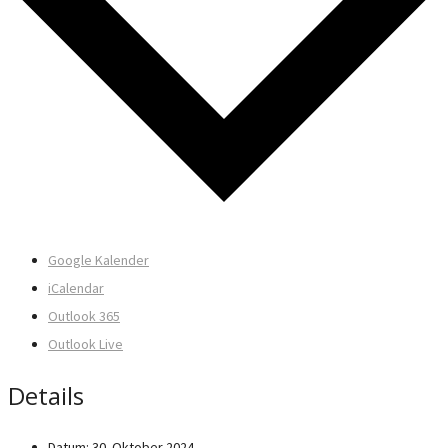
Google Kalender
iCalendar
Outlook 365
Outlook Live
Details
Datum:
30. Oktober 2024